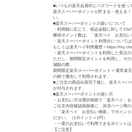
■いつもの楽天会員IDとパスワードを使
楽天スーパーポイントが貯まる・使える！
い。
■楽天スーパーポイントの扱いについて
・利用額に応じて、税込金額に対して1%
獲得ポイント数は、「楽天ペイ お支払い
・楽天スーパーポイント利用分については
もしくは楽天ペイ利用履歴＜
https://my.ch
・楽天スーパーポイントを利用した受注の
ただし、期間限定ポイントを利用し、その
減額の際、
期間限定楽天スーパーポイント > 通常楽
の順で優先して利用されます。
■ご注文の商品出荷完了後に、楽天スーパ
が付与されます。
■楽天スーパーポイントの使い方
・お支払い方法選択画面で「楽天ペイ」を
ご注文内容確認画面後に、決済ページ用の
・「楽天ペイ お支払い画面」でポイント
ださい。（1ポイント＝1円）
・一度のお支払いで利用できるポイントは、5
【ご注意】