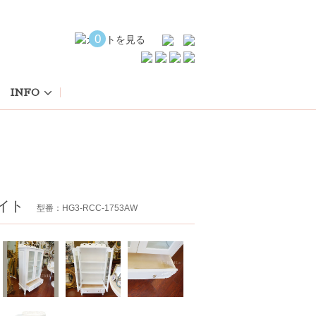
0
INFO
ワイト
型番：HG3-RCC-1753AW