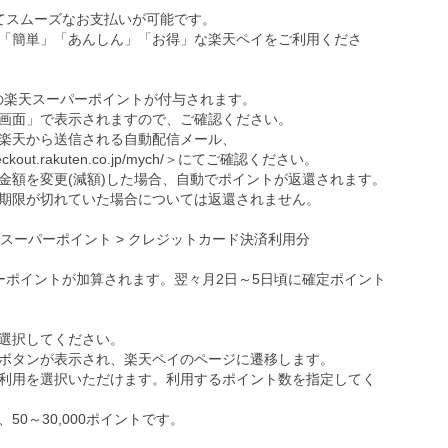
ってスムーズなお支払いが可能です。
「簡単」「あんしん」「お得」な楽天ペイをご利用くださ
の楽天スーパーポイントが付与されます。
画面」で表示されますので、ご確認ください。
楽天から送信される自動配信メール、
eckout.rakuten.co.jp/mych/
＞にてご確認ください。
金額を変更(減額)した場合、自動でポイントが返還されます。
期限が切れていた場合については返還されません。
天スーパーポイント > クレジットカード決済利用分
ーポイントが加算されます。翌々月2日～5日頃に確定ポイント
選択してください。
ボタンが表示され、楽天ペイのページに遷移します。
利用を選択いただけます。利用するポイント数を指定してく
0～30,000ポイントです。