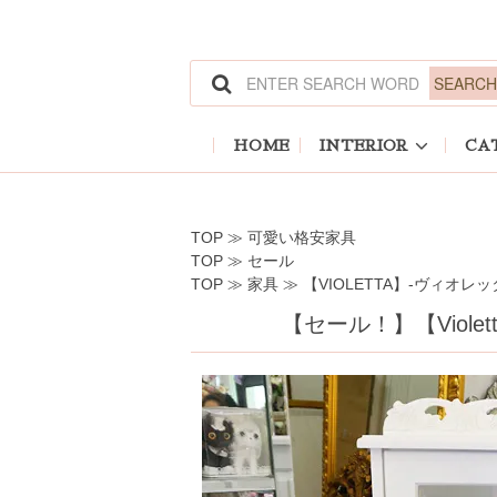
ホーム
>
可愛い格安家具
ホーム
>
セール
ホーム
>
家具
>
【VIOLETTA】-ヴィオレッタ
HOME
INTERIOR
CA
TOP
≫
可愛い格安家具
TOP
≫
セール
TOP
≫
家具
≫
【VIOLETTA】-ヴィオレッ
【セール！】【Viol