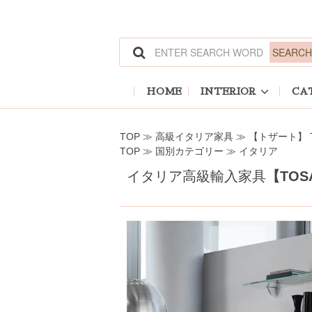
ホーム
>
高級イタリア家具
>
【トザート】 TO
ホーム
>
国別カテゴリー
>
イタリア
HOME
INTERIOR
CA
TOP
≫
高級イタリア家具
≫
【トザート】 T
TOP
≫
国別カテゴリー
≫
イタリア
イタリア高級輸入家具
【TO