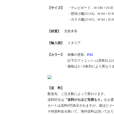
【サイズ】
・テレビボード…W 180 × D 58 × 
・壁掛け棚(23-54)…W 64 × D 30 × 
・ガラス棚(23-91)…W 64 × H 28
【材質】
天然木等
【輸入国】
イタリア
【カラー】
画像の塗装…
F32
以下のフィニッシュ(塗装仕上げ)か
価格はA～D各列により異なりますの
【送 料】
配送先、ご注文数によって変わります。
送料区分は
「送料のちほど見積もり」
をお選
カートは送料0円表示されますが、後ほどメ
※特急料金を除いて、海外送料は頂いており