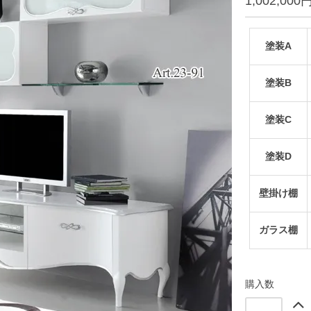
1,002,000
塗装A
塗装B
塗装C
塗装D
壁掛け棚
ガラス棚
購入数