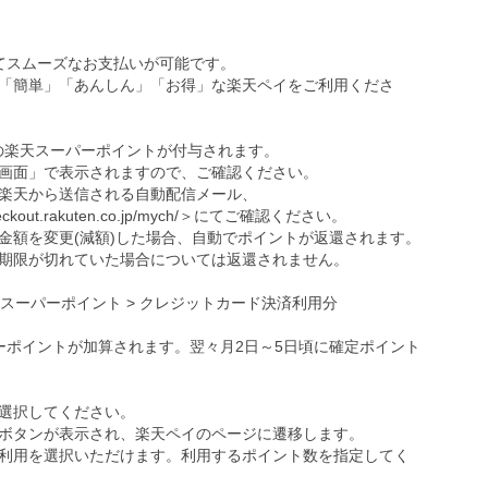
ってスムーズなお支払いが可能です。
「簡単」「あんしん」「お得」な楽天ペイをご利用くださ
の楽天スーパーポイントが付与されます。
画面」で表示されますので、ご確認ください。
楽天から送信される自動配信メール、
eckout.rakuten.co.jp/mych/
＞にてご確認ください。
金額を変更(減額)した場合、自動でポイントが返還されます。
期限が切れていた場合については返還されません。
天スーパーポイント > クレジットカード決済利用分
ーポイントが加算されます。翌々月2日～5日頃に確定ポイント
選択してください。
ボタンが表示され、楽天ペイのページに遷移します。
利用を選択いただけます。利用するポイント数を指定してく