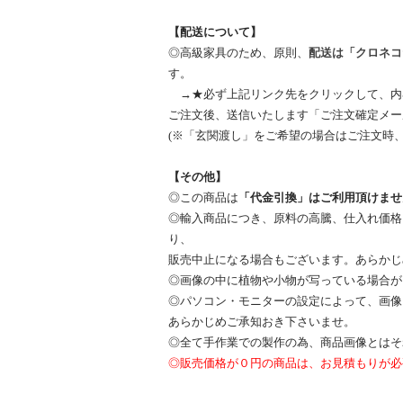
【配送について】
◎高級家具のため、原則、
配送は「クロネコ
す。
→★必ず上記リンク先をクリックして、内
ご注文後、送信いたします「ご注文確定メー
(※「玄関渡し」をご希望の場合はご注文時
【その他】
◎この商品は
「代金引換」はご利用頂けませ
◎輸入商品につき、原料の高騰、仕入れ価格
り、
販売中止になる場合もございます。あらかじ
◎画像の中に植物や小物が写っている場合が
◎パソコン・モニターの設定によって、画像
あらかじめご承知おき下さいませ。
◎全て手作業での製作の為、商品画像とはそ
◎販売価格が０円の商品は、お見積もりが必