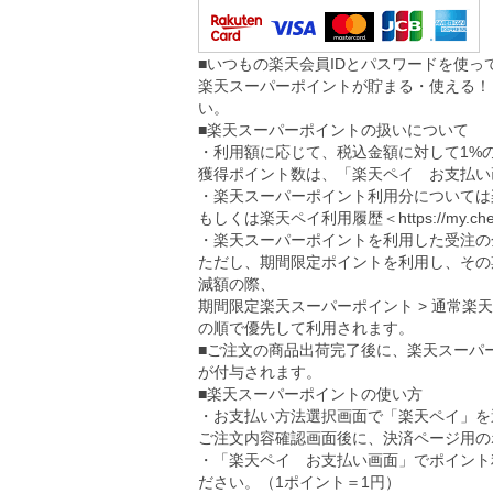
■いつもの楽天会員IDとパスワードを使
楽天スーパーポイントが貯まる・使える！
い。
■楽天スーパーポイントの扱いについて
・利用額に応じて、税込金額に対して1%
獲得ポイント数は、「楽天ペイ お支払い
・楽天スーパーポイント利用分については
もしくは楽天ペイ利用履歴＜
https://my.ch
・楽天スーパーポイントを利用した受注の
ただし、期間限定ポイントを利用し、その
減額の際、
期間限定楽天スーパーポイント > 通常楽
の順で優先して利用されます。
■ご注文の商品出荷完了後に、楽天スーパ
が付与されます。
■楽天スーパーポイントの使い方
・お支払い方法選択画面で「楽天ペイ」を
ご注文内容確認画面後に、決済ページ用の
・「楽天ペイ お支払い画面」でポイント
ださい。（1ポイント＝1円）