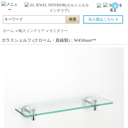
0
法人様はこちら
➤
ホーム
＞
輸入インテリア
＞
サニタリー
ガラスシェルフ (クローム・真鍮製)：W458mm**