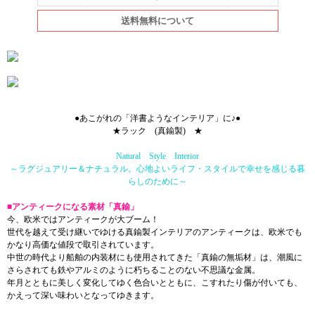
送料無料について
●あこがれの「洋書ようなインテリア」に♪●
★ラック (真鍮製) ★
Natural Style Interior
～ラグジュアリー＆ナチュラル。心地よいライフ・スタイルで幸せを感じる暮
らしのために～
■アンティークになる素材「真鍮」
今、欧米ではアンティークが大ブーム！
世代を越えて受け継いでゆける真鍮製インテリアのアンティークは、欧米でも
かなり高価な値段で取引されています。
中世の時代より船舶の内装材にも使用されてきた「真鍮の無垢材」は、潮風に
さらされても鉄やアルミのように朽ちることのない不思議な金属。
年月とともに美しく変化してゆく色合いとともに、こすれたり傷が付いても、
かえって深い味わいとなってゆきます。