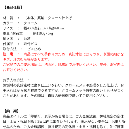
【商品仕様】
材 質 ： （本体）真鍮・クローム仕上げ
カラー ： クローム
サイズ ： 幅458×奥行137×高さ60mm
重量 / 耐荷重 ： 約1100g / 5kg
輸入国 ： 台湾
付属品 ： 取付ビス
取付方法 ： ビス止め
注 意
： 商品はすべて手作りのため、表記寸法にばらつき、表面の細かな
キズ、形のむら等があります。
ご家庭でのご使用場所は、洗面所、脱衣所でお使いください。屋外、浴室内は
お避けください。
お手入れ方法 ：
無垢材の真鍮素材に磨き仕上げを行い、クロームメッキ処理をした仕上げ。お
手入れはから拭き程度でＯＫですが、クロームメッキ特有の白いくもりがつく
ことがあります。その際は、市販の研磨剤で磨いてご使用ください。
【納 期】
商品タイトルに「即納可」表示がある場合は、ご入金確認後、弊社規定の定休
日・土日・祝日を除く3日以内に出荷いたします。表示がない場合は、お取り寄
せ品のため、ご入金確認後、弊社規定の定休日・土日・祝日を除く、5～7日前