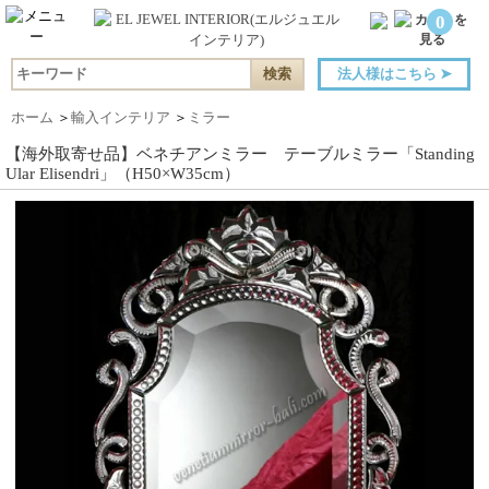
0
法人様はこちら
➤
ホーム
＞
輸入インテリア
＞
ミラー
【海外取寄せ品】ベネチアンミラー テーブルミラー「Standing
Ular Elisendri」（H50×W35cm）