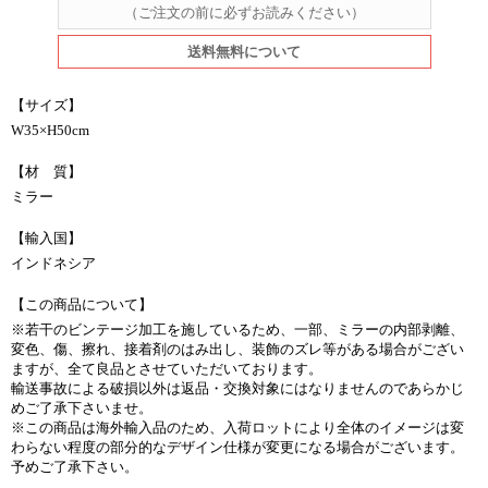
（ご注文の前に必ずお読みください）
送料無料について
【サイズ】
W35×H50cm
【材 質】
ミラー
【輸入国】
インドネシア
【この商品について】
※若干のビンテージ加工を施しているため、一部、ミラーの内部剥離、
変色、傷、擦れ、接着剤のはみ出し、装飾のズレ等がある場合がござい
ますが、全て良品とさせていただいております。
輸送事故による破損以外は返品・交換対象にはなりませんのであらかじ
めご了承下さいませ。
※この商品は海外輸入品のため、入荷ロットにより全体のイメージは変
わらない程度の部分的なデザイン仕様が変更になる場合がございます。
予めご了承下さい。