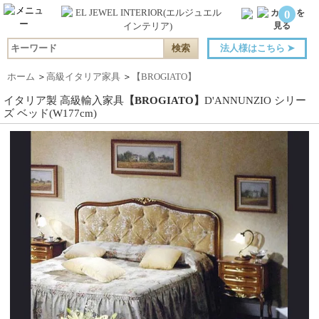
0
法人様はこちら
➤
ホーム
＞
高級イタリア家具
＞
【BROGIATO】
イタリア製 高級輸入家具
【BROGIATO】
D'ANNUNZIO シリー
ズ ベッド(W177cm)