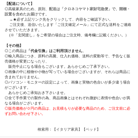
【配送について】
◎高級家具のため、原則、
配送は「クロネコヤマト家財宅急便」で、開梱・
設置を含めたお届け
です。
→★必ず上記リンク先をクリックして、内容をご確認下さい。
ご注文後、送信いたします「ご注文確定メール」にて正式な送料をご連絡
させていただきます。
(※「玄関渡し」をご希望の場合はご注文時、備考欄に記載ください。）
【その他】
◎この商品は
「代金引換」はご利用頂けません
。
◎輸入商品につき、原料の高騰、仕入れ価格、送料の変動等で、予告なく販
売価格が変更になったり、
販売中止になる場合もございます。あらかじめご了承下さい。
◎画像の中に植物や小物が写っている場合がございますが、それらは商品に
含まれておりません。
◎パソコン・モニターの設定によって、画像と実物の色合いが多少違う場合
がございます。
あらかじめご承知おき下さいませ。
◎全て手作業での製作の為、商品画像とはそれぞれ微妙に表情や色合いが異
なる場合がございます。
◎販売価格が０円の商品は、お見積もりが必要な商品のため、ご注文前に必
ずお問い合わせ下さい。
検索用：【イタリア家具】【ベッド】