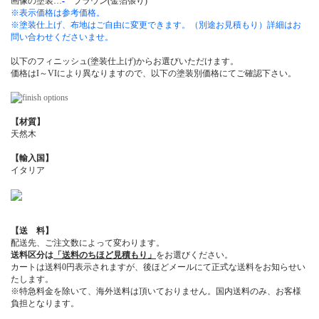
画像の塗装…
-
ブラウン(金箔張り)
※表示価格は参考価格。
※塗装仕上げ、布地はご自由に変更できます。（別途お見積もり）詳細はお
問い合わせくださいませ。
以下のフィニッシュ(塗装仕上げ)からお選びいただけます。
価格はI～VIにより異なりますので、以下の塗装別価格にてご確認下さい。
【材質】
天然木
【輸入国】
イタリア
【送 料】
配送先、ご注文数によって変わります。
送料区分は
「送料のちほど見積もり」
をお選びください。
カートは送料0円表示されますが、後ほどメールにて正式な送料をお知らせい
たします。
※特急料金を除いて、海外送料は頂いておりません。国内送料のみ、お客様
負担となります。