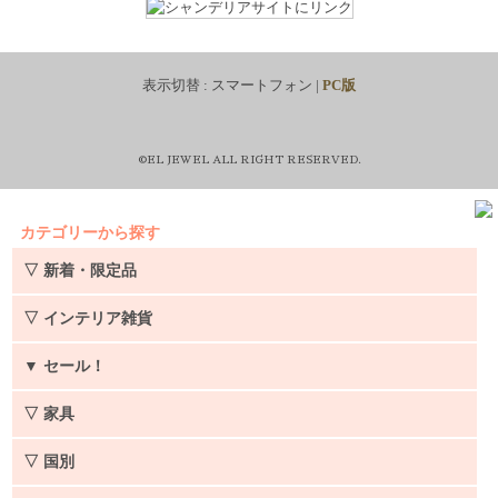
表示切替 :
スマートフォン
|
PC版
©EL JEWEL ALL RIGHT RESERVED.
カテゴリーから探す
▽ 新着・限定品
▽ インテリア雑貨
▼
セール！
▽ 家具
▽ 国別