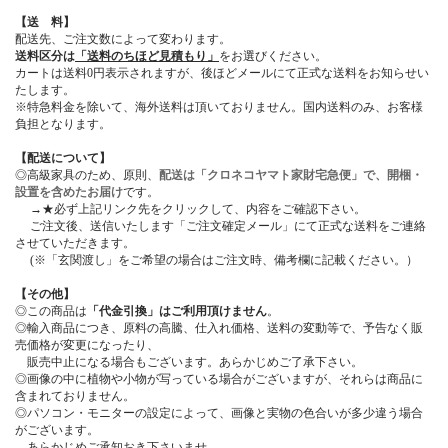
【送 料】
配送先、ご注文数によって変わります。
送料区分は
「送料のちほど見積もり」
をお選びください。
カートは送料0円表示されますが、後ほどメールにて正式な送料をお知らせい
たします。
※特急料金を除いて、海外送料は頂いておりません。国内送料のみ、お客様
負担となります。
【配送について】
◎高級家具のため、原則、
配送は「クロネコヤマト家財宅急便」で、開梱・
設置を含めたお届け
です。
→★必ず上記リンク先をクリックして、内容をご確認下さい。
ご注文後、送信いたします「ご注文確定メール」にて正式な送料をご連絡
させていただきます。
(※「玄関渡し」をご希望の場合はご注文時、備考欄に記載ください。）
【その他】
◎この商品は
「代金引換」はご利用頂けません
。
◎輸入商品につき、原料の高騰、仕入れ価格、送料の変動等で、予告なく販
売価格が変更になったり、
販売中止になる場合もございます。あらかじめご了承下さい。
◎画像の中に植物や小物が写っている場合がございますが、それらは商品に
含まれておりません。
◎パソコン・モニターの設定によって、画像と実物の色合いが多少違う場合
がございます。
あらかじめご承知おき下さいませ。