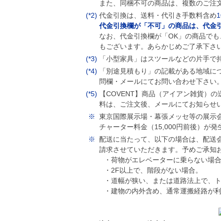
また、同梱不可の商品は、複数のご注
(*2)
代金引換は、送料・代引き手数料含め
代金引換欄が「不可」の商品は、代金
なお、代金引換欄が「OK」の商品で
もございます。あらかじめご了承下さ
(*3)
「小型家具」はスツールなどの片手で
(*4)
「別途見積もり」の記載がある地域に
問欄・メールにてお問い合わせ下さい
(*5)
【COVENT】商品（アイアン雑貨）
料は、ご注文後、メールにてお知らせ
※
東京国際展示場・幕張メッセ等の展示
チャーター料金（15,000円前後）
※
配送に当たって、以下の場合は、配送会社
請求させていただきます。予めご承知
・荷物がエレベーターに乗らない場
・2F以上で、階段がない場合。
・道幅が狭い、または道路法上で、
・建物の内外含め、通常運搬経路が