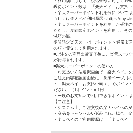
・利用額に応じて、税込金額に対して1%
獲得ポイント数は、「楽天ペイ お支払い
・楽天スーパーポイント利用分については
もしくは楽天ペイ利用履歴＜
https://my.ch
・楽天スーパーポイントを利用した受注の
ただし、期間限定ポイントを利用し、その
減額の際、
期間限定楽天スーパーポイント > 通常楽
の順で優先して利用されます。
■ご注文の商品出荷完了後に、楽天スーパ
が付与されます。
■楽天スーパーポイントの使い方
・お支払い方法選択画面で「楽天ペイ」を
ご注文内容確認画面後に、決済ページ用の
・「楽天ペイ お支払い画面」でポイント
ださい。（1ポイント＝1円）
・一度のお支払いで利用できるポイントは、5
【ご注意】
・システム上、ご注文後の楽天ペイへの変
・商品をキャンセルや返品された場合、楽
・楽天ペイのご利用履歴は、「楽天ペイ」