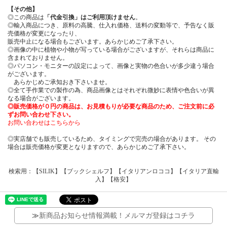
【その他】
◎この商品は
「代金引換」はご利用頂けません
。
◎輸入商品につき、原料の高騰、仕入れ価格、送料の変動等で、予告なく販
売価格が変更になったり、
販売中止になる場合もございます。あらかじめご了承下さい。
◎画像の中に植物や小物が写っている場合がございますが、それらは商品に
含まれておりません。
◎パソコン・モニターの設定によって、画像と実物の色合いが多少違う場合
がございます。
あらかじめご承知おき下さいませ。
◎全て手作業での製作の為、商品画像とはそれぞれ微妙に表情や色合いが異
なる場合がございます。
◎販売価格が０円の商品は、お見積もりが必要な商品のため、ご注文前に必
ずお問い合わせ下さい。
お問い合わせはこちらから
◎実店舗でも販売しているため、タイミングで完売の場合があります。 その
場合は販売価格が変更となりますので、あらかじめご了承下さい。
検索用：【SILIK】【ブックシェルフ】【イタリアンロココ】【イタリア直輸
入】【格安】
≫
新商品お知らせ情報満載！メルマガ登録はコチラ