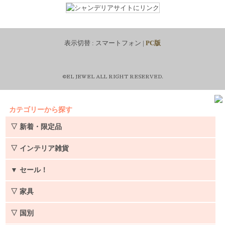
表示切替 :
スマートフォン
|
PC版
©EL JEWEL ALL RIGHT RESERVED.
カテゴリーから探す
▽ 新着・限定品
▽ インテリア雑貨
▼
セール！
▽ 家具
▽ 国別