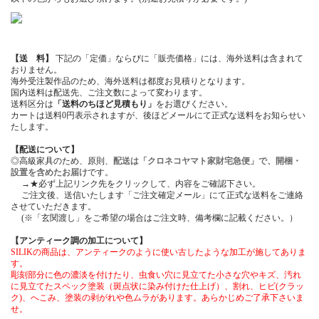
【送 料】
下記の「定価」ならびに「販売価格」には、海外送料は含まれて
おりません。
海外受注製作品のため、海外送料は都度お見積りとなります。
国内送料は配送先、ご注文数によって変わります。
送料区分は
「送料のちほど見積もり」
をお選びください。
カートは送料0円表示されますが、後ほどメールにて正式な送料をお知らせい
たします。
【配送について】
◎高級家具のため、原則、
配送は「クロネコヤマト家財宅急便」で、開梱・
設置を含めたお届け
です。
→★必ず上記リンク先をクリックして、内容をご確認下さい。
ご注文後、送信いたします「ご注文確定メール」にて正式な送料をご連絡
させていただきます。
(※「玄関渡し」をご希望の場合はご注文時、備考欄に記載ください。）
【アンティーク調の加工について】
SILIKの商品は、アンティークのように使い古したような加工が施してありま
す。
彫刻部分に色の濃淡を付けたり、虫食い穴に見立てた小さな穴やキズ、汚れ
に見立てたスペック塗装（斑点状に染み付けた仕上げ）、割れ、ヒビ(クラッ
ク)、へこみ、塗装の剥がれや色ムラがあります。あらかじめご了承下さいま
せ。