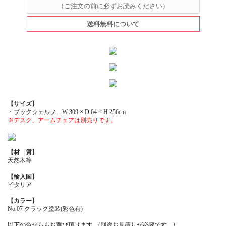
（ご注文の前に必ずお読みください）
送料無料について
【サイズ】
・ブックシェルフ…W 309 × D 64 × H 256cm
※デスク、アームチェアは別売りです。
【材 質】
天然木等
【輸入国】
イタリア
【カラー】
No.07 クラック塗装(彩色有)
以下の色からもお選び頂けます。(別途お見積りが必要です。)