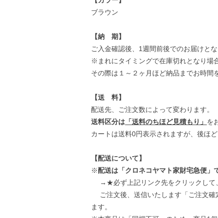
【カラー】
ブラウン
【納 期】
ご入金確認後、1週間前後でのお届けと
※まれにタイミングで在庫切れとなり場
その際は１～２ヶ月ほど納品までお時間
【送 料】
配送先、ご注文数によって変わります。
送料区分は
「送料のちほど見積もり」
を
カートは送料0円表示されますが、後ほ
【配送について】
※
配送は「クロネコヤマト家財宅急便」
→★必ず上記リンク先をクリックして
ご注文後、送信いたします「ご注文確定
ます。