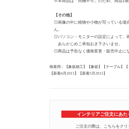
※本商品は「同梱不可」のため、商品1個
【その他】
◎画像の中に植物や小物が写っている場
ん。
◎パソコン・モニターの設定によって、
あらかじめご承知おき下さいませ。
◎商品は予告なく価格変更・販売中止に
検索用：【象嵌細工】【象嵌】【テーブル】【
【新着4月2015】【新着5月2015】
インテリアご注文にあた
ご注文の際は、こちらをクリ