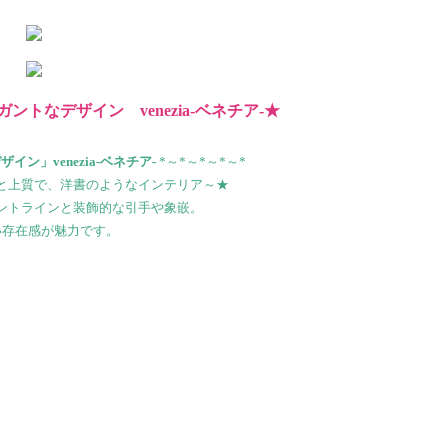
トなデザイン venezia-ベネチア-★
イン」venezia-ベネチア-
*～*～*～*～*
と上質で、洋書のようなインテリア～★
ントラインと装飾的な引手や象嵌。
い存在感が魅力です。