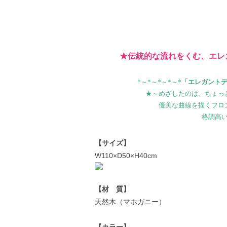
★伝統的な流れをくむ、エレガン
*～*～*～*～*
「エレガントデザ
★～めざしたのは、ちょっ
優美な曲線を描くフロ
格調高
【サイズ】
W110×D50×H40cm
【材 質】
天然木（マホガニー）