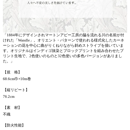
「1884年にデザインされマートンアビー工房の脇を流れる川の名前が付
けれた「Wandle」。オリエント・パターンで使われる様式化したカーネ
ーションの花を中心に曲がりくねりながら斜めストライプを描いていま
す。オリジナルはインディゴ抜染とブロックプリントを組み合わせたプ
リント生地で、2色使いのものと32色使いの多色バージョンがありまし
た。」
【規 格】
68.6cm巾×10m巻
【縦リピート】
76.2cm
【素 材】
不織
【防火性能】