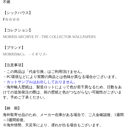
不燃
【シックハウス】
F☆☆☆☆
【コレクション】
MORRIS ARCHIVE IV ‐ THE COLLECTOR WALLPAPERS
【ブランド】
MORRIS&Co. - イギリス-
【注意事項】
・この商品は「代金引換」はご利用頂けません。
・PC環境などにより実際の商品とは色味が異なる場合がございます。
・
カットサンプルはお出ししておりません。
・海外輸入壁紙は、製造ロットによって色が若干異なるため、日数をあ
けての追加発注の際は、前の壁紙と色がつながらない可能性がございま
す。予めご了承ください。
【納 期】
海外取寄せ品のため、メーカー在庫がある場合で、ご入金確認後、1週間
～3週間前後。
※海外情勢、天災等により、遅れが出る場合もございます。