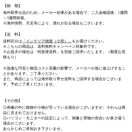
【納 期】
海外取寄せ品のため、メーカー在庫がある場合で、ご入金確認後、1週間
～3週間前後。
※海外情勢、天災等により、遅れが出る場合もございます。
【送 料】
送料区分は
「インテリア雑貨（小型）」
をお選びください。
※こちらの商品は、送料無料キャンペーン対象外です。
※お急ぎの場合は「特急便送料」を別途ご請求いたします。（都度お見
積もり）
※急激な円安と物流コスト高騰の影響で、メーカーが急に値上げするこ
とがあります。ご了承ください。
また、商品によっては海外取り寄せ送料をご請求する場合がございま
す。予めご了承くださいませ。
【その他】
◎画像の中に植物や小物が写っている場合がございますが、それらは商
品に含まれておりません。
◎パソコン・モニターの設定によって、画像と実物の色合いが多少違う
場合がございます。
あらかじめご承知おき下さいませ。