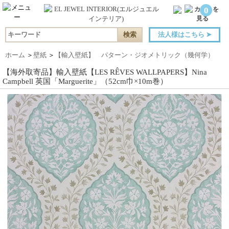
0
法人様はこちら
➤
ホーム
＞
壁紙
＞
【輸入壁紙】 パターン・ジオメトリック（幾何学）
【海外取寄品】輸入壁紙【LES RÊVES WALLPAPERS】Nina
Campbell 英国「Marguerite」（52cm巾×10m巻）