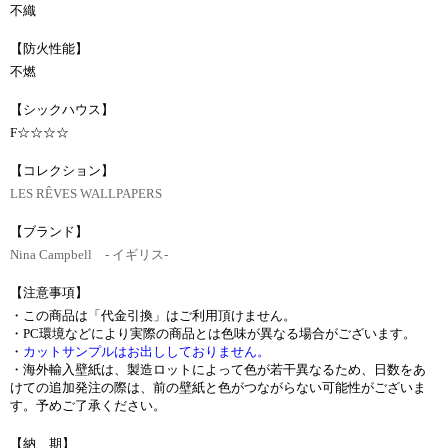
不織
【防火性能】
不燃
【シックハウス】
F☆☆☆☆
【コレクション】
LES RÊVES WALLPAPERS
【ブランド】
Nina Campbell - イギリス-
【注意事項】
・この商品は「代金引換」はご利用頂けません。
・PC環境などにより実際の商品とは色味が異なる場合がございます。
・
カットサンプルはお出ししておりません。
・海外輸入壁紙は、製造ロットによって色が若干異なるため、日数をあ
けての追加発注の際は、前の壁紙と色がつながらない可能性がございま
す。予めご了承ください。
【納 期】