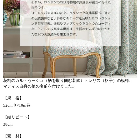
花柄のカルトゥーシュ（柄を取り囲む装飾）トレリス（格子）の模様。
マティス自身の娘の名前を付けました。
【規 格】
52cm巾×10m巻
【縦リピート】
38cm
【素 材】