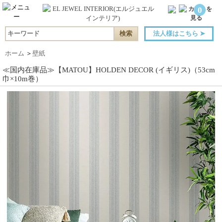
0
法人様はこちら
➤
ホーム
＞
壁紙
≪国内在庫品≫【MATOU】HOLDEN DECOR (イギリス)（53cm
巾×10m巻）