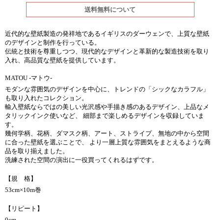
送料無料について
近代的な壁紙製造の発祥地であるイギリスのダーウェンで、上質な壁紙
のデザインと制作を行っている。
伝統と技術を尊重しつつ、現代的なデザインと革新的な製造技術を取り
入れ、高品質な壁紙を提供しています。
MATOU -マトウ-
モダンな雰囲気のデザインを中心に、トレンドの「シックなカラフル」
も取り入れたコレクション。
輸入壁紙ならではの美しい光沢感や手描き感のあるデザイン、上品なメ
タリックインク使いなど、 細部まで楽しめるデザインを収録していま
す。
幾何学柄、花柄、ダマスク柄、アート、ストライプ、無地の中から空間
に合った壁紙を選ぶことで、 より一層上質な雰囲気をまとえるような商
品を取り揃えました。
洗練された空間の演出に一役買ってくれるはずです。
【規 格】
53cm×10m巻
【リピート】
0cm