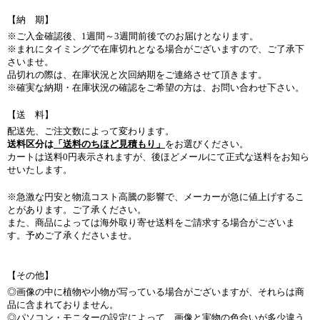
【納 期】
※ご入金確認後、1週間～3週間前後でのお届けとなります。
※まれにタイミングで在庫切れとなる場合がございますので、ご了承下
さいませ。
品切れの際は、在庫状況と次回納期をご連絡させて頂きます。
※確実な納期・在庫状況の確認をご希望の方は、お問い合わせ下さい。
【送 料】
配送先、ご注文数によって変わります。
送料区分は
「送料のちほど見積もり」
をお選びください。
カートは送料0円表示されますが、後ほどメールにて正式な送料をお知ら
せいたします。
※急激な円安と物流コスト高騰の影響で、メーカーが急に値上げするこ
とがあります。ご了承ください。
また、商品によっては海外取り寄せ送料をご請求する場合がございま
す。予めご了承くださいませ。
【その他】
◎画像の中に植物や小物が写っている場合がございますが、それらは商
品に含まれておりません。
◎パソコン・モニターの設定によって、画像と実物の色合いが多少違う