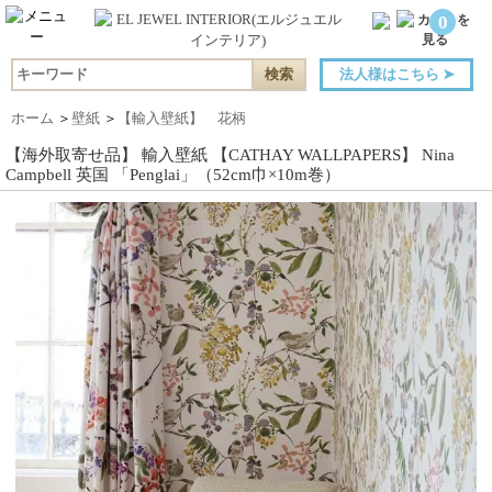
0
法人様はこちら
➤
ホーム
＞
壁紙
＞
【輸入壁紙】 花柄
【海外取寄せ品】 輸入壁紙 【CATHAY WALLPAPERS】 Nina
Campbell 英国 「Penglai」（52cm巾×10m巻）