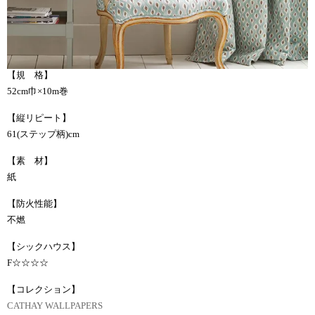
【規 格】
52cm巾×10m巻
【縦リピート】
61(ステップ柄)cm
【素 材】
紙
【防火性能】
不燃
【シックハウス】
F☆☆☆☆
【コレクション】
CATHAY WALLPAPERS