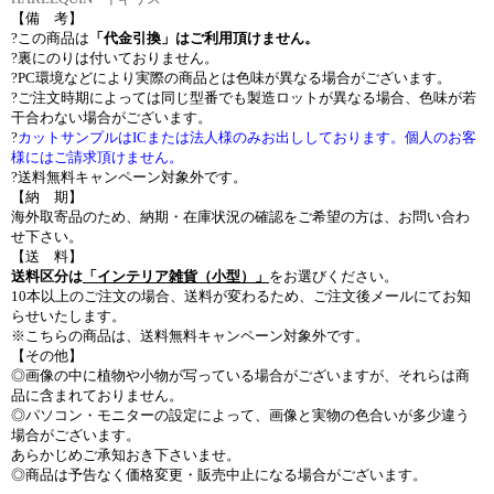
【備 考】
?この商品は
「代金引換」はご利用頂けません。
?裏にのりは付いておりません。
?PC環境などにより実際の商品とは色味が異なる場合がございます。
?ご注文時期によっては同じ型番でも製造ロットが異なる場合、色味が若
干合わない場合がございます。
?
カットサンプルはICまたは法人様のみお出ししております。個人のお客
様にはご請求頂けません。
?送料無料キャンペーン対象外です。
【納 期】
海外取寄品のため、納期・在庫状況の確認をご希望の方は、お問い合わ
せ下さい。
【送 料】
送料区分は
「インテリア雑貨（小型）」
をお選びください。
10本以上のご注文の場合、送料が変わるため、ご注文後メールにてお知
らせいたします。
※こちらの商品は、送料無料キャンペーン対象外です。
【その他】
◎画像の中に植物や小物が写っている場合がございますが、それらは商
品に含まれておりません。
◎パソコン・モニターの設定によって、画像と実物の色合いが多少違う
場合がございます。
あらかじめご承知おき下さいませ。
◎商品は予告なく価格変更・販売中止になる場合がございます。