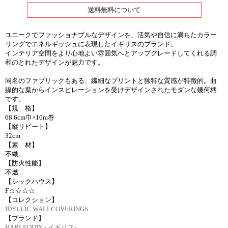
送料無料について
ユニークでファッショナブルなデザインを、活気や自信に満ちたカラー
リングでエネルギッシュに表現したイギリスのブランド。
インテリア空間をより心地よい雰囲気へとアップグレードしてくれる調
和のとれたデザインが魅力です。
同名のファブリックもある、繊細なプリントと独特な質感が特徴的。曲
線的な葉からインスピレーションを受けデザインされたモダンな幾何柄
です。
【規 格】
68.6cm巾×10m巻
【縦リピート】
32cm
【素 材】
不織
【防火性能】
不燃
【シックハウス】
F☆☆☆☆
【コレクション】
IDYLLIC WALLCOVERINGS
【ブランド】
HARLEQUIN - イギリス-