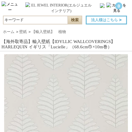
0
法人様はこちら
➤
ホーム
＞
壁紙
＞
【輸入壁紙】 植物
【海外取寄品】輸入壁紙【IDYLLIC WALLCOVERINGS】
HARLEQUIN イギリス「Lucielle」（68.6cm巾×10m巻）