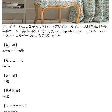
スタイリッシュな葉があしらわれたデザイン。ルイ14世の財務総監を長
年務めインド会社の設立に尽力したJean-Baptiste Colbert（ジャン・バテ
ィスト・コルベール）から名づけました。
【規 格】
52cm巾×10m巻
【縦リピート】
64cm
【素 材】
不織
【防火性能】
不燃
【シックハウス】
F☆☆☆☆