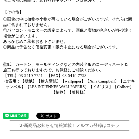
※こちらの商品は、送料無料キャンペーン対象外です。
【その他】
◎画像の中に植物や小物が写っている場合がございますが、それらは商
品に含まれておりません。
◎パソコン・モニターの設定によって、画像と実物の色合いが多少違う
場合がございます。
あらかじめご承知おき下さいませ。
◎商品は予告なく価格変更・販売中止になる場合がございます。
壁紙、カーテン、モールディングなどの内装全般のコーディネート＆
施工も行っておりますので、お気軽にご相談ください。
【TEL】03-5419-7751 【FAX】03-5419-7753
検索用：【壁紙】【輸入壁紙】【wallpaper】【Nina Campbell】【ニナキ
ャンベル】【LES INDIENNES WALLPAPERS】【イギリス】【Colbert】
【植物】【葉模様】
≫
新商品お知らせ情報満載！メルマガ登録はコチラ