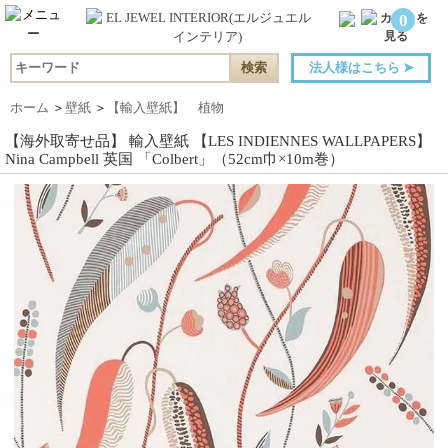
0
法人様はこちら
➤
ホーム
＞
壁紙
＞
【輸入壁紙】 植物
【海外取寄せ品】 輸入壁紙 【LES INDIENNES WALLPAPERS】
Nina Campbell 英国 「Colbert」（52cm巾×10m巻）