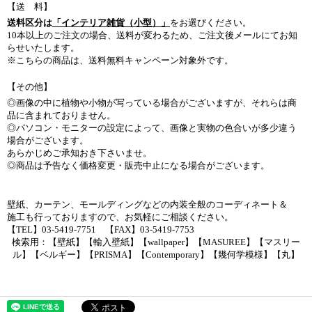
【送 料】
送料区分は
「インテリア雑貨（小型）」
をお選びください。
10本以上のご注文の場合、送料が変わるため、ご注文後メールにてお知
らせいたします。
※こちらの商品は、送料無料キャンペーン対象外です。
【その他】
◎画像の中に植物や小物が写っている場合がございますが、それらは商
品に含まれておりません。
◎パソコン・モニターの設定によって、画像と実物の色合いが多少違う
場合がございます。
あらかじめご承知おき下さいませ。
◎商品は予告なく価格変更・販売中止になる場合がございます。
壁紙、カーテン、モールディングなどの内装全般のコーディネート＆
施工も行っておりますので、お気軽にご相談ください。
【TEL】03-5419-7751 【FAX】03-5419-7753
検索用：【壁紙】【輸入壁紙】【wallpaper】【MASUREE】【マスリー
ル】【ベルギー】【PRISMA】【Contemporary】【幾何学模様】【丸】