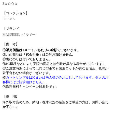
F☆☆☆☆
【コレクション】
PRISMA
【ブランド】
MASUREEL -ベルギー-
【備 考】
①
販売価格は1メートルあたりの金額
でございます。
②この商品は
「代金引換」はご利用頂けません。
③裏にのりは付いておりません。
④PC環境などにより実際の商品とは色味が異なる場合がございます。
⑤ご注文時期によっては同じ型番でも製造ロットが異なる場合、色味が
若干合わない場合がございます。
⑥
カットサンプルはICまたは法人様のみお出ししております。個人のお
客様にはご請求頂けません。
⑦送料無料キャンペーン対象外です。
【納 期】
海外取寄品のため、納期・在庫状況の確認をご希望の方は、お問い合わ
せ下さい。