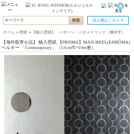
0
法人様はこちら
➤
ホーム
＞
壁紙
＞
【輸入壁紙】 パターン・ジオメトリック（幾何学）
【海外取寄せ品】 輸入壁紙 【PRISMA】MASUREEL(KHRÔMA)
ベルギー 「Contemporary」（53cm巾×10m巻）