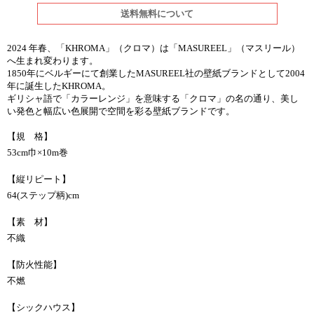
送料無料について
2024 年春、「KHROMA」（クロマ）は「MASUREEL」（マスリール）
へ生まれ変わります。
1850年にベルギーにて創業したMASUREEL社の壁紙ブランドとして2004
年に誕生したKHROMA。
ギリシャ語で「カラーレンジ」を意味する「クロマ」の名の通り、美し
い発色と幅広い色展開で空間を彩る壁紙ブランドです。
【規 格】
53cm巾×10m巻
【縦リピート】
64(ステップ柄)cm
【素 材】
不織
【防火性能】
不燃
【シックハウス】