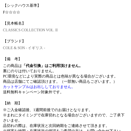
【シックハウス基準】
F☆☆☆☆
【見本帳名】
CLASSICS COLLECTION VOL. II
【ブランド】
COLE & SON - イギリス -
【備 考】
この商品は
「代金引換」はご利用頂けません。
裏にのりは付いておりません。
PC環境などにより実際の商品とは色味が異なる場合がございます。
商品は店舗にてご確認頂けます。（一部無い商品もございます。）
カットサンプルはお出ししておりません。
送料無料キャンペーン対象外です。
【納 期】
※ご入金確認後、1週間前後でのお届けとなります。
※まれにタイミングで在庫切れとなる場合がございますので、ご了承下
さいませ。
品切れの際は、在庫状況と次回納期をご連絡させて頂きます。
※確実な納期・在庫状況の確認をご希望の方は、お問い合わせ下さい。