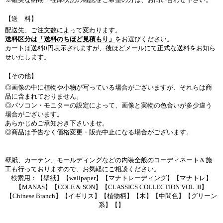
【送 料】
配送先、ご注文数によって変わります。
送料区分は
「送料のちほど見積もり」
をお選びください。
カートは送料0円表示されますが、後ほどメールにて正式な送料をお知ら
せいたします。
【その他】
◎画像の中に植物や小物が写っている場合がございますが、それらは商
品に含まれておりません。
◎パソコン・モニターの設定によって、画像と実物の色合いが多少違う
場合がございます。
あらかじめご承知おき下さいませ。
◎商品は予告なく価格変更・販売中止になる場合がございます。
壁紙、カーテン、モールディングなどの内装全般のコーディネート＆施
工も行っておりますので、お気軽にご相談ください。
検索用：【壁紙】【wallpaper】【マナトレーディング】【マナトレ】
【MANAS】【COLE & SON】【CLASSICS COLLECTION VOL. II】
【Chinese Branch】【イギリス】【植物柄】【木】【中間色】【グリーン
系】【】