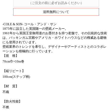
（ご注文の前に必ずお読みください）
送料無料について
-COLE & SON- コール・アンド・サン
1875年に設立した英国随一の壁紙メーカー。
1961年から英国王室御用達のお墨付きを持つ老舗で、その伝統的な技術
は、バッキンガム宮殿やアメリカ・ホワイトハウスなどの権威ある建物
にも使用されています。
壁紙業界のトレンドを牽引し、デザイナーやアーティストとのコラボレ
ーションも積極的に行っています。
【規 格】
70cm巾×10m巻
【縦リピート】
100cm(ステップ柄)
【材 質】
不織
【防火性能】
不燃