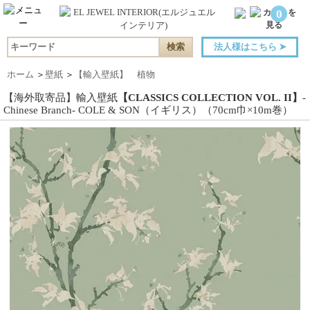
0
法人様はこちら
➤
ホーム
＞
壁紙
＞
【輸入壁紙】 植物
【海外取寄品】輸入壁紙
【CLASSICS COLLECTION VOL. II】
-
Chinese Branch- COLE & SON（イギリス）（70cm巾×10m巻）