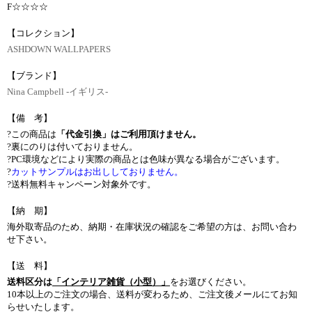
F☆☆☆☆
【コレクション】
ASHDOWN WALLPAPERS
【ブランド】
Nina Campbell -イギリス-
【備 考】
?この商品は
「代金引換」はご利用頂けません。
?裏にのりは付いておりません。
?PC環境などにより実際の商品とは色味が異なる場合がございます。
?
カットサンプルはお出ししておりません。
?送料無料キャンペーン対象外です。
【納 期】
海外取寄品のため、納期・在庫状況の確認をご希望の方は、お問い合わ
せ下さい。
【送 料】
送料区分は
「インテリア雑貨（小型）」
をお選びください。
10本以上のご注文の場合、送料が変わるため、ご注文後メールにてお知
らせいたします。