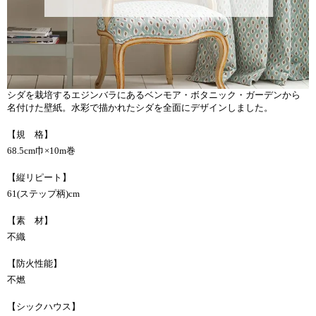
シダを栽培するエジンバラにあるベンモア・ボタニック・ガーデンから
名付けた壁紙。水彩で描かれたシダを全面にデザインしました。
【規 格】
68.5cm巾×10m巻
【縦リピート】
61(ステップ柄)cm
【素 材】
不織
【防火性能】
不燃
【シックハウス】