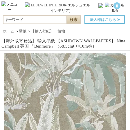
0
法人様はこちら
➤
ホーム
＞
壁紙
＞
【輸入壁紙】 植物
【海外取寄せ品】 輸入壁紙 【ASHDOWN WALLPAPERS】 Nina
Campbell 英国 「Benmore」（68.5cm巾×10m巻）