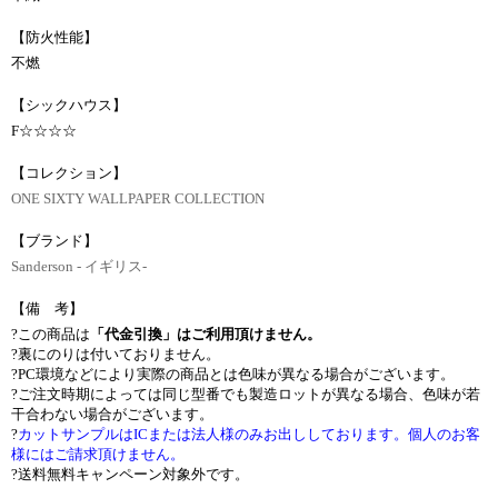
【防火性能】
不燃
【シックハウス】
F☆☆☆☆
【コレクション】
ONE SIXTY WALLPAPER COLLECTION
【ブランド】
Sanderson - イギリス-
【備 考】
?この商品は
「代金引換」はご利用頂けません。
?裏にのりは付いておりません。
?PC環境などにより実際の商品とは色味が異なる場合がございます。
?ご注文時期によっては同じ型番でも製造ロットが異なる場合、色味が若
干合わない場合がございます。
?
カットサンプルはICまたは法人様のみお出ししております。個人のお客
様にはご請求頂けません。
?送料無料キャンペーン対象外です。