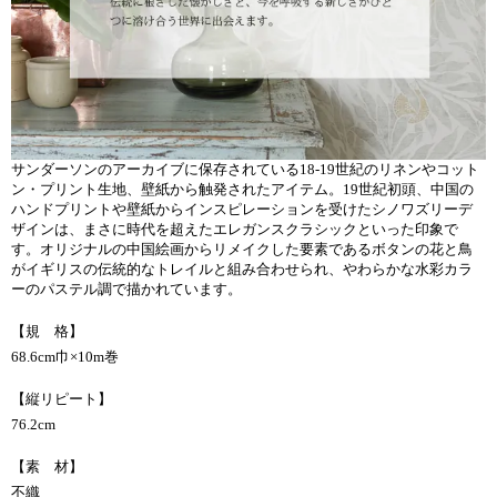
サンダーソンのアーカイブに保存されている18-19世紀のリネンやコット
ン・プリント生地、壁紙から触発されたアイテム。19世紀初頭、中国の
ハンドプリントや壁紙からインスピレーションを受けたシノワズリーデ
ザインは、まさに時代を超えたエレガンスクラシックといった印象で
す。オリジナルの中国絵画からリメイクした要素であるボタンの花と鳥
がイギリスの伝統的なトレイルと組み合わせられ、やわらかな水彩カラ
ーのパステル調で描かれています。
【規 格】
68.6cm巾×10m巻
【縦リピート】
76.2cm
【素 材】
不織