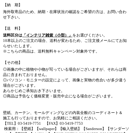
【納 期】
海外取寄品のため、納期・在庫状況の確認をご希望の方は、お問い合わ
せ下さい。
【送 料】
送料区分は
「インテリア雑貨（小型）」
をお選びください。
10本以上のご注文の場合、送料が変わるため、ご注文後メールにてお知
らせいたします。
※こちらの商品は、送料無料キャンペーン対象外です。
【その他】
◎画像の中に植物や小物が写っている場合がございますが、それらは商
品に含まれておりません。
◎パソコン・モニターの設定によって、画像と実物の色合いが多少違う
場合がございます。
あらかじめご承知おき下さいませ。
◎商品は予告なく価格変更・販売中止になる場合がございます。
壁紙、カーテン、モールディングなどの内装全般のコーディネート＆
施工も行っておりますので、お気軽にご相談ください。
【TEL】03-5419-7751 【FAX】03-5419-7753
検索用：【壁紙】【wallpaper】【輸入壁紙】【Sanderson】【サンダーソ