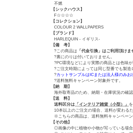
不燃
【シックハウス】
F☆☆☆☆
【コレクション】
COLOUR 2 WALLPAPERS
【ブランド】
HARLEQUIN - イギリス-
【備 考】
?この商品は
「代金引換」はご利用頂けま
?裏にのりは付いておりません。
?PC環境などにより実際の商品とは色味
?ご注文時期によっては同じ型番でも製造
?
カットサンプルはICまたは法人様のみ
?送料無料キャンペーン対象外です。
【納 期】
海外取寄品のため、納期・在庫状況の確認
【送 料】
送料区分は
「インテリア雑貨（小型）」
を
10本以上のご注文の場合、送料が変わる
※こちらの商品は、送料無料キャンペーン
【その他】
◎画像の中に植物や小物が写っている場合