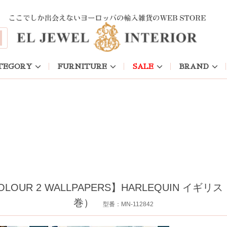
TEGORY
FURNITURE
SALE
BRAND
 2 WALLPAPERS】HARLEQUIN イギリス「P
巻）
型番：MN-112842