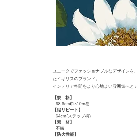
ユニークでファッショナブルなデザインを
たイギリスのブランド。
インテリア空間をより心地よい雰囲気へと
【規 格】
68.6cm巾×10m巻
【縦リピート】
64cm(ステップ柄)
【素 材】
不織
【防火性能】