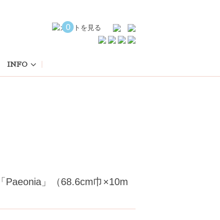
0
INFO
aeonia」（68.6cm巾×10m