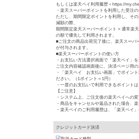
もしくは楽天ペイ利用履歴＜
https://my.ch
・楽天スーパーポイントを利用した受注の
ただし、期間限定ポイントを利用し、その
減額の際、
期間限定楽天スーパーポイント > 通常楽
の順で優先して利用されます。
■ご注文の商品出荷完了後に、楽天スーパ
が付与されます。
■楽天スーパーポイントの使い方
・お支払い方法選択画面で「楽天ペイ」を
ご注文内容確認画面後に、決済ページ用の
・「楽天ペイ お支払い画面」でポイント
ださい。（1ポイント＝1円）
・一度のお支払いで利用できるポイントは、5
【ご注意】
・システム上、ご注文後の楽天ペイへの変
・商品をキャンセルや返品された場合、楽
・楽天ペイのご利用履歴は、「楽天ペイ」
クレジットカード決済