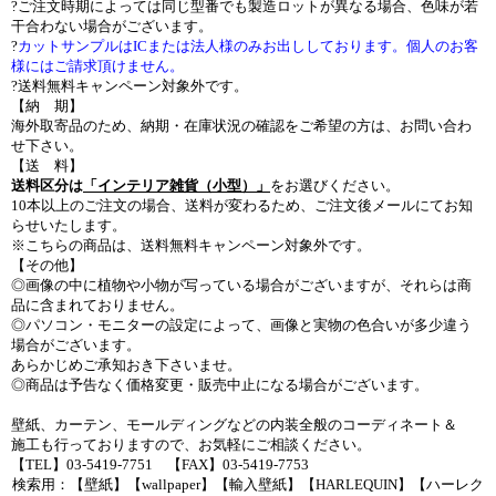
?ご注文時期によっては同じ型番でも製造ロットが異なる場合、色味が若
干合わない場合がございます。
?
カットサンプルはICまたは法人様のみお出ししております。個人のお客
様にはご請求頂けません。
?送料無料キャンペーン対象外です。
【納 期】
海外取寄品のため、納期・在庫状況の確認をご希望の方は、お問い合わ
せ下さい。
【送 料】
送料区分は
「インテリア雑貨（小型）」
をお選びください。
10本以上のご注文の場合、送料が変わるため、ご注文後メールにてお知
らせいたします。
※こちらの商品は、送料無料キャンペーン対象外です。
【その他】
◎画像の中に植物や小物が写っている場合がございますが、それらは商
品に含まれておりません。
◎パソコン・モニターの設定によって、画像と実物の色合いが多少違う
場合がございます。
あらかじめご承知おき下さいませ。
◎商品は予告なく価格変更・販売中止になる場合がございます。
壁紙、カーテン、モールディングなどの内装全般のコーディネート＆
施工も行っておりますので、お気軽にご相談ください。
【TEL】03-5419-7751 【FAX】03-5419-7753
検索用：【壁紙】【wallpaper】【輸入壁紙】【HARLEQUIN】【ハーレク