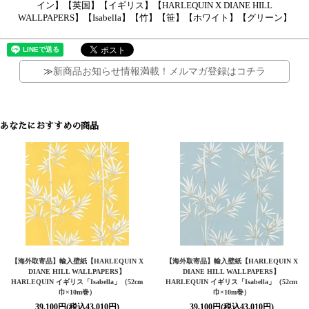
イン】【英国】【イギリス】【HARLEQUIN X DIANE HILL
WALLPAPERS】【Isabella】【竹】【笹】【ホワイト】【グリーン】
≫
新商品お知らせ情報満載！メルマガ登録はコチラ
あなたにおすすめの商品
【海外取寄品】輸入壁紙【HARLEQUIN X
【海外取寄品】輸入壁紙【HARLEQUIN X
DIANE HILL WALLPAPERS】
DIANE HILL WALLPAPERS】
HARLEQUIN イギリス「Isabella」（52cm
HARLEQUIN イギリス「Isabella」（52cm
巾×10m巻）
巾×10m巻）
39,100円(税込43,010円)
39,100円(税込43,010円)