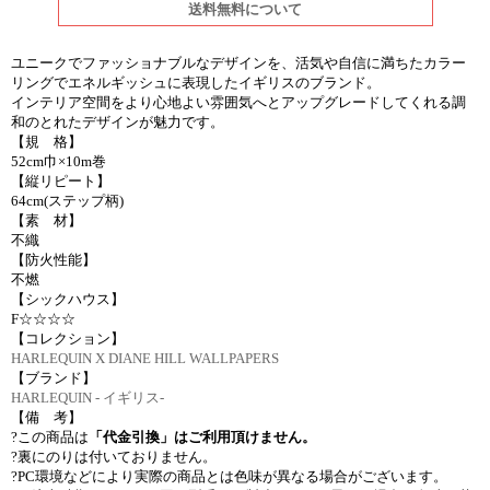
送料無料について
ユニークでファッショナブルなデザインを、活気や自信に満ちたカラー
リングでエネルギッシュに表現したイギリスのブランド。
インテリア空間をより心地よい雰囲気へとアップグレードしてくれる調
和のとれたデザインが魅力です。
【規 格】
52cm巾×10m巻
【縦リピート】
64cm(ステップ柄)
【素 材】
不織
【防火性能】
不燃
【シックハウス】
F☆☆☆☆
【コレクション】
HARLEQUIN X DIANE HILL WALLPAPERS
【ブランド】
HARLEQUIN - イギリス-
【備 考】
?この商品は
「代金引換」はご利用頂けません。
?裏にのりは付いておりません。
?PC環境などにより実際の商品とは色味が異なる場合がございます。