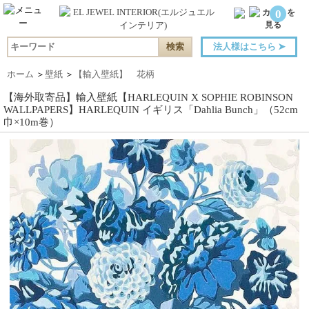
0
法人様はこちら
➤
ホーム
＞
壁紙
＞
【輸入壁紙】 花柄
【海外取寄品】輸入壁紙【HARLEQUIN X SOPHIE ROBINSON
WALLPAPERS】HARLEQUIN イギリス「Dahlia Bunch」（52cm
巾×10m巻）