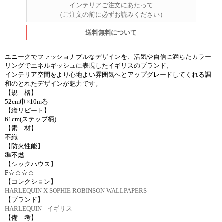
インテリアご注文にあたって
（ご注文の前に必ずお読みください）
送料無料について
ユニークでファッショナブルなデザインを、活気や自信に満ちたカラー
リングでエネルギッシュに表現したイギリスのブランド。
インテリア空間をより心地よい雰囲気へとアップグレードしてくれる調
和のとれたデザインが魅力です。
【規 格】
52cm巾×10m巻
【縦リピート】
61cm(ステップ柄)
【素 材】
不織
【防火性能】
準不燃
【シックハウス】
F☆☆☆☆
【コレクション】
HARLEQUIN X SOPHIE ROBINSON WALLPAPERS
【ブランド】
HARLEQUIN - イギリス-
【備 考】