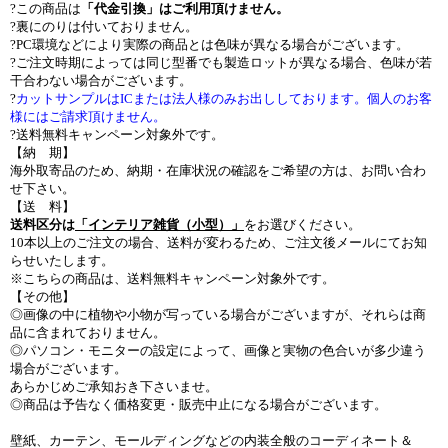
?この商品は
「代金引換」はご利用頂けません。
?裏にのりは付いておりません。
?PC環境などにより実際の商品とは色味が異なる場合がございます。
?ご注文時期によっては同じ型番でも製造ロットが異なる場合、色味が若
干合わない場合がございます。
?
カットサンプルはICまたは法人様のみお出ししております。個人のお客
様にはご請求頂けません。
?送料無料キャンペーン対象外です。
【納 期】
海外取寄品のため、納期・在庫状況の確認をご希望の方は、お問い合わ
せ下さい。
【送 料】
送料区分は
「インテリア雑貨（小型）」
をお選びください。
10本以上のご注文の場合、送料が変わるため、ご注文後メールにてお知
らせいたします。
※こちらの商品は、送料無料キャンペーン対象外です。
【その他】
◎画像の中に植物や小物が写っている場合がございますが、それらは商
品に含まれておりません。
◎パソコン・モニターの設定によって、画像と実物の色合いが多少違う
場合がございます。
あらかじめご承知おき下さいませ。
◎商品は予告なく価格変更・販売中止になる場合がございます。
壁紙、カーテン、モールディングなどの内装全般のコーディネート＆