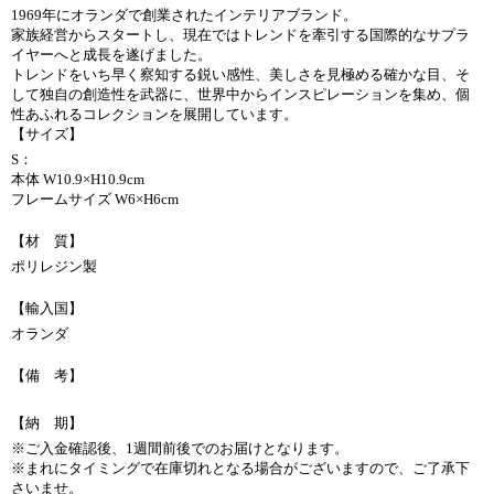
1969年にオランダで創業されたインテリアブランド。
家族経営からスタートし、現在ではトレンドを牽引する国際的なサプラ
イヤーへと成長を遂げました。
トレンドをいち早く察知する鋭い感性、美しさを見極める確かな目、そ
して独自の創造性を武器に、世界中からインスピレーションを集め、個
性あふれるコレクションを展開しています。
【サイズ】
S：
本体 W10.9×H10.9cm
フレームサイズ W6×H6cm
【材 質】
ポリレジン製
【輸入国】
オランダ
【備 考】
【納 期】
※ご入金確認後、1週間前後でのお届けとなります。
※まれにタイミングで在庫切れとなる場合がございますので、ご了承下
さいませ。