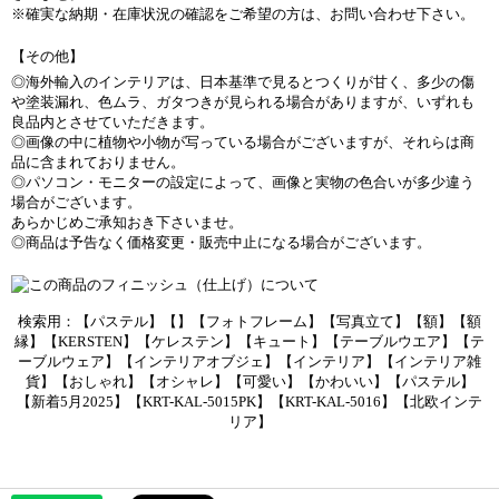
※確実な納期・在庫状況の確認をご希望の方は、お問い合わせ下さい。
【その他】
◎海外輸入のインテリアは、日本基準で見るとつくりが甘く、多少の傷
や塗装漏れ、色ムラ、ガタつきが見られる場合がありますが、いずれも
良品内とさせていただきます。
◎画像の中に植物や小物が写っている場合がございますが、それらは商
品に含まれておりません。
◎パソコン・モニターの設定によって、画像と実物の色合いが多少違う
場合がございます。
あらかじめご承知おき下さいませ。
◎商品は予告なく価格変更・販売中止になる場合がございます。
検索用：【パステル】【】【フォトフレーム】【写真立て】【額】【額
縁】【KERSTEN】【ケレステン】【キュート】【テーブルウエア】【テ
ーブルウェア】【インテリアオブジェ】【インテリア】【インテリア雑
貨】【おしゃれ】【オシャレ】【可愛い】【かわいい】【パステル】
【新着5月2025】【KRT-KAL-5015PK】【KRT-KAL-5016】【北欧インテ
リア】