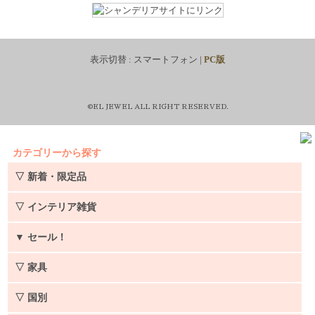
表示切替 :
スマートフォン
|
PC版
©EL JEWEL ALL RIGHT RESERVED.
カテゴリーから探す
▽ 新着・限定品
▽ インテリア雑貨
▼
セール！
▽ 家具
▽ 国別