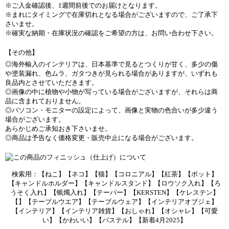
※ご入金確認後、1週間前後でのお届けとなります。
※まれにタイミングで在庫切れとなる場合がございますので、ご了承下
さいませ。
※確実な納期・在庫状況の確認をご希望の方は、お問い合わせ下さい。
【その他】
◎海外輸入のインテリアは、日本基準で見るとつくりが甘く、多少の傷
や塗装漏れ、色ムラ、ガタつきが見られる場合がありますが、いずれも
良品内とさせていただきます。
◎画像の中に植物や小物が写っている場合がございますが、それらは商
品に含まれておりません。
◎パソコン・モニターの設定によって、画像と実物の色合いが多少違う
場合がございます。
あらかじめご承知おき下さいませ。
◎商品は予告なく価格変更・販売中止になる場合がございます。
検索用：【ねこ】【ネコ】【猫】【コロニアル】【紅茶】【ポット】
【キャンドルホルダー】【キャンドルスタンド】【ロウソク入れ】【ろ
うそく入れ】【蝋燭入れ】【テーパー】【KERSTEN】【ケレステン】
【】【テーブルウエア】【テーブルウェア】【インテリアオブジェ】
【インテリア】【インテリア雑貨】【おしゃれ】【オシャレ】【可愛
い】【かわいい】【パステル】【新着4月2025】