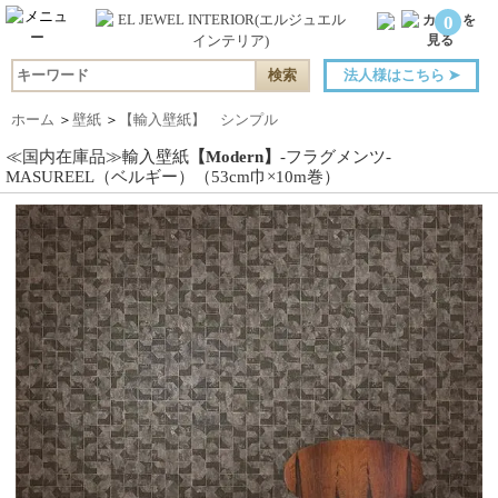
0
法人様はこちら
➤
ホーム
＞
壁紙
＞
【輸入壁紙】 シンプル
≪国内在庫品≫輸入壁紙
【Modern】
-フラグメンツ-
MASUREEL（ベルギー）（53cm巾×10m巻）