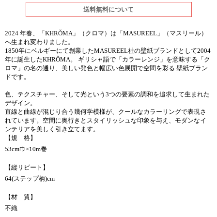
送料無料について
2024 年春、「KHRǑMA」（クロマ）は「MASUREEL」（マスリール）
へ生まれ変わりました。
1850年にベルギーにて創業したMASUREEL社の壁紙ブランドとして2004
年に誕生したKHRǑMA。 ギリシャ語で「カラーレンジ」を意味する「ク
ロマ」の名の通り、美しい発色と幅広い色展開で空間を彩る 壁紙ブラン
ドです。
色、テクスチャー、そして光という3つの要素の調和を追求して生まれた
デザイン。
直線と曲線が混じり合う幾何学模様が、クールなカラーリングで表現さ
れています。空間に奥行きとスタイリッシュな印象を与え、モダンなイ
ンテリアを美しく引き立てます。
【規 格】
53cm巾×10m巻
【縦リピート】
64(ステップ柄)cm
【材 質】
不織