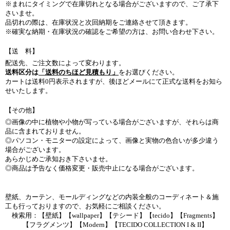
※まれにタイミングで在庫切れとなる場合がございますので、ご了承下
さいませ。
品切れの際は、在庫状況と次回納期をご連絡させて頂きます。
※確実な納期・在庫状況の確認をご希望の方は、お問い合わせ下さい。
【送 料】
配送先、ご注文数によって変わります。
送料区分は
「送料のちほど見積もり」
をお選びください。
カートは送料0円表示されますが、後ほどメールにて正式な送料をお知ら
せいたします。
【その他】
◎画像の中に植物や小物が写っている場合がございますが、それらは商
品に含まれておりません。
◎パソコン・モニターの設定によって、画像と実物の色合いが多少違う
場合がございます。
あらかじめご承知おき下さいませ。
◎商品は予告なく価格変更・販売中止になる場合がございます。
壁紙、カーテン、モールディングなどの内装全般のコーディネート＆施
工も行っておりますので、お気軽にご相談ください。
検索用：【壁紙】【wallpaper】【テシード】【tecido】【Fragments】
【フラグメンツ】【Modern】【TECIDO COLLECTION I & II】