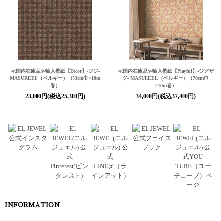
≪国内在庫品≫輸入壁紙
【Decor】
-ジジ-
≪国内在庫品≫輸入壁紙
【Playful】
-ジグザ
MASUREEL（ベルギー）（53cm巾×10m
グ- MASUREEL（ベルギー）（70cm巾
巻）
×10m巻）
23,000円(税込25,300円)
34,000円(税込37,400円)
INFORMATION