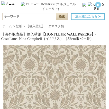
0
法人様はこちら
➤
ホーム
＞
壁紙
＞
【輸入壁紙】 ダマスク柄
【海外取寄品】輸入壁紙
【HONFLEUR WALLPAPERS】
-
Castellane- Nina Campbell（イギリス）（52cm巾×9m巻）