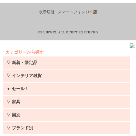
表示切替 :
スマートフォン
|
PC版
©EL JEWEL ALL RIGHT RESERVED.
カテゴリーから探す
▽ 新着・限定品
▽ インテリア雑貨
▼
セール！
▽ 家具
▽ 国別
▽ ブランド別