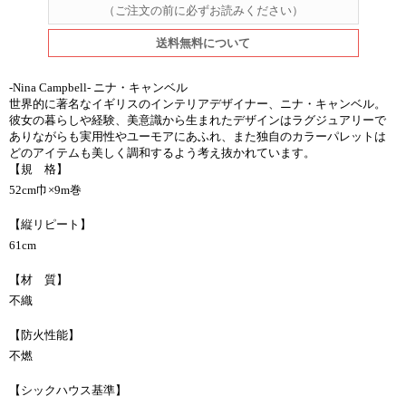
（ご注文の前に必ずお読みください）
送料無料について
-Nina Campbell- ニナ・キャンベル
世界的に著名なイギリスのインテリアデザイナー、ニナ・キャンベル。
彼女の暮らしや経験、美意識から生まれたデザインはラグジュアリーで
ありながらも実用性やユーモアにあふれ、また独自のカラーパレットは
どのアイテムも美しく調和するよう考え抜かれています。
【規 格】
52cm巾×9m巻
【縦リピート】
61cm
【材 質】
不織
【防火性能】
不燃
【シックハウス基準】