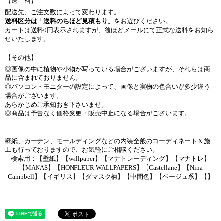
【送 料】
配送先、ご注文数によって変わります。
送料区分は
「送料のちほど見積もり」
をお選びください。
カートは送料0円表示されますが、後ほどメールにて正式な送料をお知ら
せいたします。
【その他】
◎画像の中に植物や小物が写っている場合がございますが、それらは商
品に含まれておりません。
◎パソコン・モニターの設定によって、画像と実物の色合いが多少違う
場合がございます。
あらかじめご承知おき下さいませ。
◎商品は予告なく価格変更・販売中止になる場合がございます。
壁紙、カーテン、モールディングなどの内装全般のコーディネート＆施
工も行っておりますので、お気軽にご相談ください。
検索用：【壁紙】【wallpaper】【マナトレーディング】【マナトレ】
【MANAS】【HONFLEUR WALLPAPERS】【Castellane】【Nina
Campbell】【イギリス】【ダマスク柄】【中間色】【ベージュ系】【】