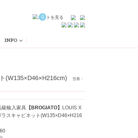
0
INFO
W135×D46×H216cm)
型番：
高級輸入家具
【BROGIATO】
LOUIS X
ガラスキャビネット(W135×D46×H216
60