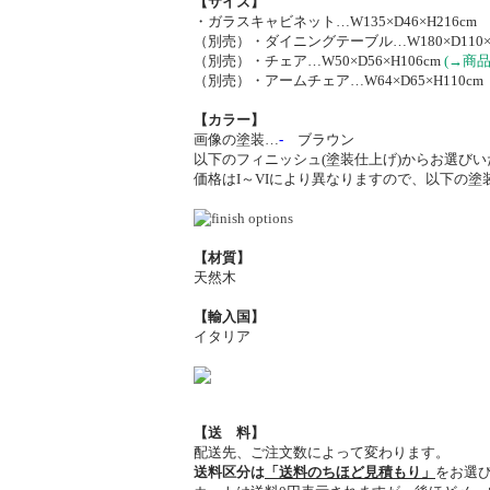
【サイズ】
・ガラスキャビネット…W135×D46×H216cm
（別売）・ダイニングテーブル…W180×D110×H
（別売）・チェア…W50×D56×H106cm
(→商
（別売）・アームチェア…W64×D65×H110c
【カラー】
画像の塗装…
-
ブラウン
以下のフィニッシュ(塗装仕上げ)からお選び
価格はI～VIにより異なりますので、以下の
【材質】
天然木
【輸入国】
イタリア
【送 料】
配送先、ご注文数によって変わります。
送料区分は
「送料のちほど見積もり」
をお選