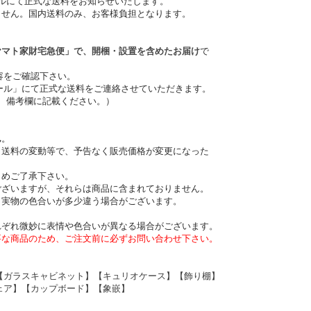
ルにて正式な送料をお知らせいたします。
ません。国内送料のみ、お客様負担となります。
ヤマト家財宅急便」で、開梱・設置を含めたお届け
で
容をご確認下さい。
ル」にて正式な送料をご連絡させていただきます。
、備考欄に記載ください。）
ん
。
、送料の変動等で、予告なく販売価格が変更になった
めご了承下さい。
ございますが、それらは商品に含まれておりません。
と実物の色合いが多少違う場合がございます。
れぞれ微妙に表情や色合いが異なる場合がございます。
要な商品のため、ご注文前に必ずお問い合わせ下さい。
【ガラスキャビネット】【キュリオケース】【飾り棚】
ェア】【カップボード】【象嵌】