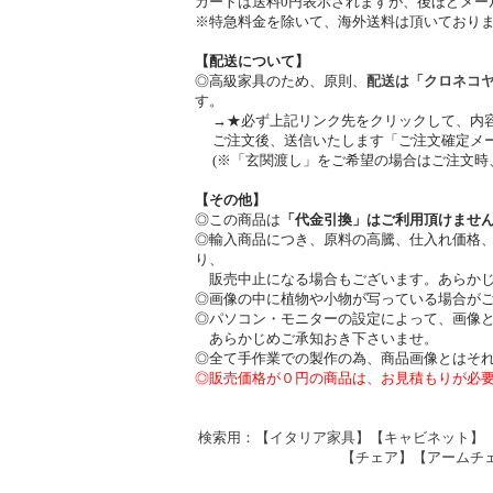
カートは送料0円表示されますが、後ほどメー
※特急料金を除いて、海外送料は頂いており
【配送について】
◎高級家具のため、原則、
配送は「クロネコ
す。
→★必ず上記リンク先をクリックして、内
ご注文後、送信いたします「ご注文確定メー
(※「玄関渡し」をご希望の場合はご注文時
【その他】
◎この商品は
「代金引換」はご利用頂けませ
◎輸入商品につき、原料の高騰、仕入れ価格
り、
販売中止になる場合もございます。あらかじ
◎画像の中に植物や小物が写っている場合が
◎パソコン・モニターの設定によって、画像
あらかじめご承知おき下さいませ。
◎全て手作業での製作の為、商品画像とはそ
◎販売価格が０円の商品は、お見積もりが必
検索用：【イタリア家具】【キャビネット】
【チェア】【アームチ