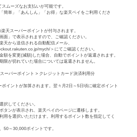
ってスムーズなお支払いが可能です。
「簡単」「あんしん」「お得」な楽天ペイをご利用くださ
の楽天スーパーポイントが付与されます。
画面」で表示されますので、ご確認ください。
楽天から送信される自動配信メール、
eckout.rakuten.co.jp/mych/
＞にてご確認ください。
金額を変更(減額)した場合、自動でポイントが返還されます。
期限が切れていた場合については返還されません。
天スーパーポイント > クレジットカード決済利用分
ーポイントが加算されます。翌々月2日～5日頃に確定ポイント
選択してください。
ボタンが表示され、楽天ペイのページに遷移します。
利用を選択いただけます。利用するポイント数を指定してく
0～30,000ポイントです。