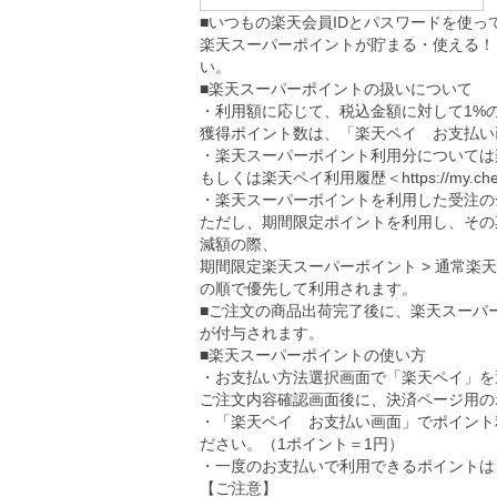
■いつもの楽天会員IDとパスワードを使
楽天スーパーポイントが貯まる・使える！
い。
■楽天スーパーポイントの扱いについて
・利用額に応じて、税込金額に対して1%
獲得ポイント数は、「楽天ペイ お支払い
・楽天スーパーポイント利用分については
もしくは楽天ペイ利用履歴＜
https://my.ch
・楽天スーパーポイントを利用した受注の
ただし、期間限定ポイントを利用し、その
減額の際、
期間限定楽天スーパーポイント > 通常楽
の順で優先して利用されます。
■ご注文の商品出荷完了後に、楽天スーパ
が付与されます。
■楽天スーパーポイントの使い方
・お支払い方法選択画面で「楽天ペイ」を
ご注文内容確認画面後に、決済ページ用の
・「楽天ペイ お支払い画面」でポイント
ださい。（1ポイント＝1円）
・一度のお支払いで利用できるポイントは、5
【ご注意】