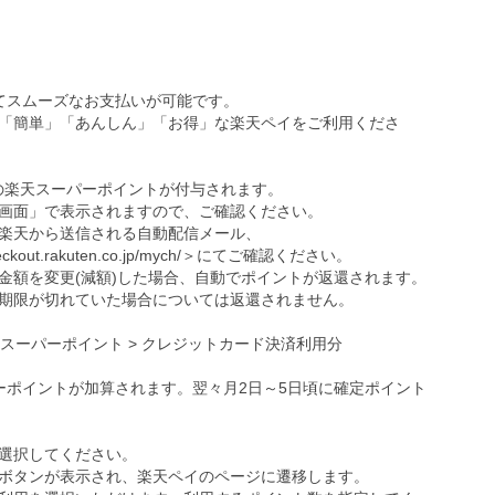
ってスムーズなお支払いが可能です。
「簡単」「あんしん」「お得」な楽天ペイをご利用くださ
の楽天スーパーポイントが付与されます。
画面」で表示されますので、ご確認ください。
楽天から送信される自動配信メール、
eckout.rakuten.co.jp/mych/
＞にてご確認ください。
金額を変更(減額)した場合、自動でポイントが返還されます。
期限が切れていた場合については返還されません。
天スーパーポイント > クレジットカード決済利用分
ーポイントが加算されます。翌々月2日～5日頃に確定ポイント
選択してください。
ボタンが表示され、楽天ペイのページに遷移します。