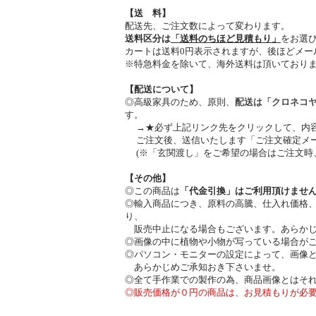
【送 料】
配送先、ご注文数によって変わります。
送料区分は
「送料のちほど見積もり」
をお選
カートは送料0円表示されますが、後ほどメー
※特急料金を除いて、海外送料は頂いており
【配送について】
◎高級家具のため、原則、
配送は「クロネコ
す。
→★必ず上記リンク先をクリックして、内
ご注文後、送信いたします「ご注文確定メー
(※「玄関渡し」をご希望の場合はご注文時
【その他】
◎この商品は
「代金引換」はご利用頂けませ
◎輸入商品につき、原料の高騰、仕入れ価格
り、
販売中止になる場合もございます。あらかじ
◎画像の中に植物や小物が写っている場合が
◎パソコン・モニターの設定によって、画像
あらかじめご承知おき下さいませ。
◎全て手作業での製作の為、商品画像とはそ
◎販売価格が０円の商品は、お見積もりが必