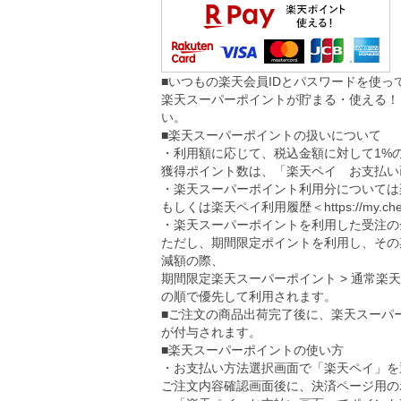
■いつもの楽天会員IDとパスワードを使
楽天スーパーポイントが貯まる・使える！
い。
■楽天スーパーポイントの扱いについて
・利用額に応じて、税込金額に対して1%
獲得ポイント数は、「楽天ペイ お支払い
・楽天スーパーポイント利用分については
もしくは楽天ペイ利用履歴＜
https://my.ch
・楽天スーパーポイントを利用した受注の
ただし、期間限定ポイントを利用し、その
減額の際、
期間限定楽天スーパーポイント > 通常楽
の順で優先して利用されます。
■ご注文の商品出荷完了後に、楽天スーパ
が付与されます。
■楽天スーパーポイントの使い方
・お支払い方法選択画面で「楽天ペイ」を
ご注文内容確認画面後に、決済ページ用の