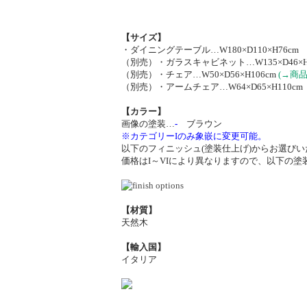
【サイズ】
・ダイニングテーブル…W180×D110×H76cm
（別売）・ガラスキャビネット…W135×D46×H2
（別売）・チェア…W50×D56×H106cm
(→商
（別売）・アームチェア…W64×D65×H110c
【カラー】
画像の塗装…
-
ブラウン
※カテゴリーIのみ象嵌に変更可能。
以下のフィニッシュ(塗装仕上げ)からお選び
価格はI～VIにより異なりますので、以下の
【材質】
天然木
【輸入国】
イタリア