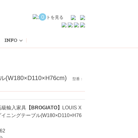
0
INFO
W180×D110×H76cm)
型番：
高級輸入家具
【BROGIATO】
LOUIS X
ダイニングテーブル(W180×D110×H76
62