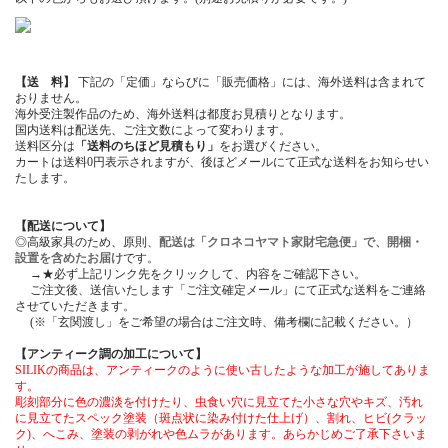
【送 料】
下記の「定価」ならびに「販売価格」には、海外送料は含まれて
おりません。
海外受注製作品のため、海外送料は都度お見積りとなります。
国内送料は配送先、ご注文数によって変わります。
送料区分は
「送料のちほど見積もり」
をお選びください。
カートは送料0円表示されますが、後ほどメールにて正式な送料をお知らせい
たします。
【配送について】
◎高級家具のため、原則、
配送は「クロネコヤマト家財宅急便」で、開梱・
設置を含めたお届け
です。
→★必ず上記リンク先をクリックして、内容をご確認下さい。
ご注文後、送信いたします「ご注文確定メール」にて正式な送料をご連絡
させていただきます。
(※「玄関渡し」をご希望の場合はご注文時、備考欄に記載ください。）
【アンティーク調の加工について】
SILIKの商品は、アンティークのように使い古したような加工が施してありま
す。
彫刻部分に色の濃淡を付けたり、虫食い穴に見立てた小さな穴やキズ、汚れ
に見立てたスペック塗装（斑点状に染み付けた仕上げ）、割れ、ヒビ(クラッ
ク)、へこみ、塗装の剥がれや色ムラがあります。あらかじめご了承下さいま