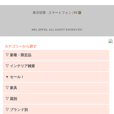
表示切替 :
スマートフォン
|
PC版
©EL JEWEL ALL RIGHT RESERVED.
カテゴリーから探す
▽ 新着・限定品
▽ インテリア雑貨
▼
セール！
▽ 家具
▽ 国別
▽ ブランド別