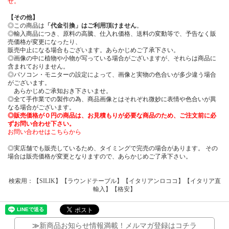
せ。
【その他】
◎この商品は
「代金引換」はご利用頂けません
。
◎輸入商品につき、原料の高騰、仕入れ価格、送料の変動等で、予告なく販
売価格が変更になったり、
販売中止になる場合もございます。あらかじめご了承下さい。
◎画像の中に植物や小物が写っている場合がございますが、それらは商品に
含まれておりません。
◎パソコン・モニターの設定によって、画像と実物の色合いが多少違う場合
がございます。
あらかじめご承知おき下さいませ。
◎全て手作業での製作の為、商品画像とはそれぞれ微妙に表情や色合いが異
なる場合がございます。
◎販売価格が０円の商品は、お見積もりが必要な商品のため、ご注文前に必
ずお問い合わせ下さい。
お問い合わせはこちらから
◎実店舗でも販売しているため、タイミングで完売の場合があります。 その
場合は販売価格が変更となりますので、あらかじめご了承下さい。
検索用：【SILIK】【ラウンドテーブル】【イタリアンロココ】【イタリア直
輸入】【格安】
≫
新商品お知らせ情報満載！メルマガ登録はコチラ