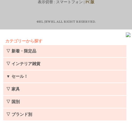
表示切替 :
スマートフォン
|
PC版
©EL JEWEL ALL RIGHT RESERVED.
カテゴリーから探す
▽ 新着・限定品
▽ インテリア雑貨
▼
セール！
▽ 家具
▽ 国別
▽ ブランド別