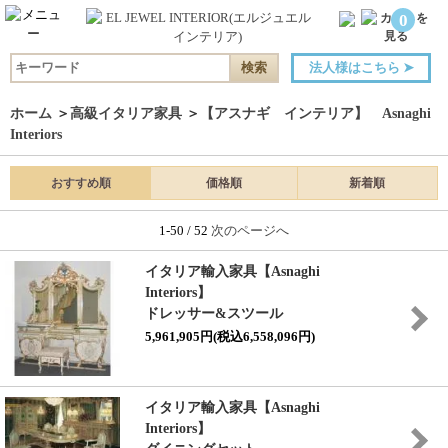
0
法人様はこちら
➤
ホーム
＞
高級イタリア家具
＞
【アスナギ インテリア】 Asnaghi
Interiors
おすすめ順
価格順
新着順
1-50 / 52
次のページへ
イタリア輸入家具【Asnaghi
Interiors】
ドレッサー&スツール
5,961,905円(税込6,558,096円)
イタリア輸入家具【Asnaghi
Interiors】