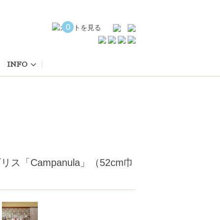
0
INFO
リス「Campanula」（52cm巾