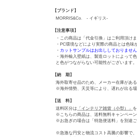
【ブランド】
MORRIS&Co. - イギリス-
【注意事項】
・この商品は「代金引換」はご利用頂けま
・PC環境などにより実際の商品とは色味
・
カットサンプルはお出ししておりません
・海外輸入壁紙は、製造ロットによって色
と色がつながらない可能性がございます。
【納 期】
海外取寄せ品のため、メーカー在庫がある
※海外情勢、天災等により、遅れが出る場
【送 料】
送料区分は
「インテリア雑貨（小型）」
を
※こちらの商品は、送料無料キャンペーン
※お急ぎの場合は「特急便送料」を別途ご
※急激な円安と物流コスト高騰の影響で、