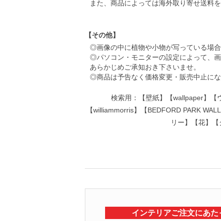
また、商品によっては海外取り寄せ送料を
【その他】
◎画像の中に植物や小物が写っている場合
◎パソコン・モニターの設定によって、画
あらかじめご承知おき下さいませ。
◎商品は予告なく価格変更・販売中止にな
検索用：【壁紙】【wallpape
【williammorris】【BEDFORD PARK
リー】【花】【
インテリアご注文にあた