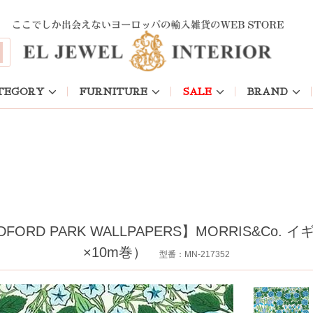
TEGORY
FURNITURE
SALE
BRAND
D PARK WALLPAPERS】MORRIS&Co. イギ
×10m巻）
型番：MN-217352