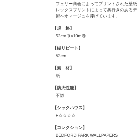
フェリー商会によってプリントされた壁紙
レックスプリントによって奥行きのあるデ
術へオマージュを捧げています。
【規 格】
52cm巾×10m巻
【縦リピート】
52cm
【素 材】
紙
【防火性能】
不燃
【シックハウス】
F☆☆☆☆
【コレクション】
BEDFORD PARK WALLPAPERS